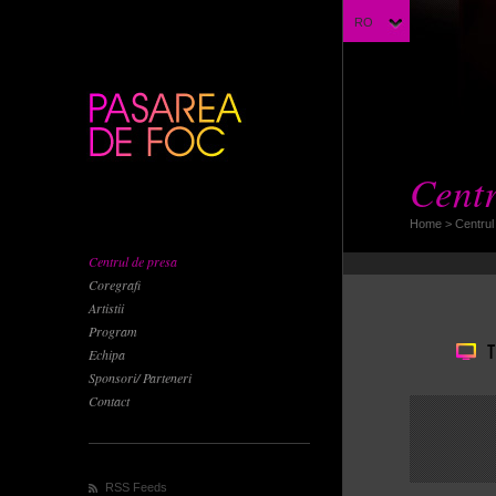
RO
Centr
Home
>
Centrul
Centrul de presa
Coregrafi
Artistii
Program
Echipa
Sponsori/ Parteneri
Contact
RSS Feeds