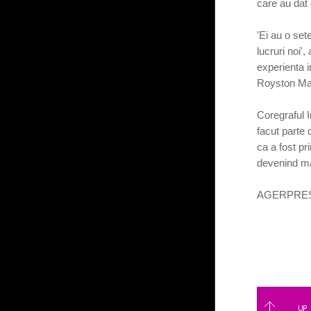
care au dat 
'Ei au o se
lucruri noi
experienta i
Royston Ma
Coregraful I
facut parte d
ca a fost pri
devenind mai
AGERPRES-