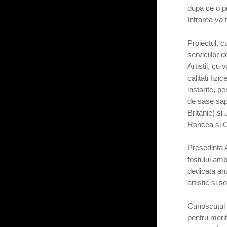
dupa ce o p
Intrarea va f
Proiectul, c
serviciilor 
Artistii, cu 
calitati fizi
instarite, p
de sase sap
Britanie) si
Roncea si O
Presedinta 
fostului amb
dedicata an
artistic si 
Cunoscutul 
pentru merit