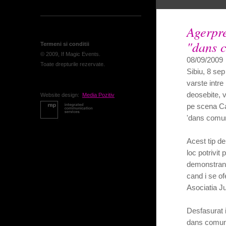
Agerpre
"dans 
Termeni si conditii
© 2009, If Magic Events.
08/09/2009
Toate drepturile rezervate.
Sibiu, 8 sep
varste intre 
deosebite, v
Website design:
Media Pozitiv
pe scena Cas
'dans comun
Acest tip de 
loc potrivit 
demonstrand 
cand i se of
Asociatia J
Desfasurat i
dans comunit